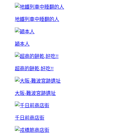
地鐵列車中睡翻的人
穎本人
超商的餅乾,好吃!!
大阪-難波宮跡遺址
千日前商店街