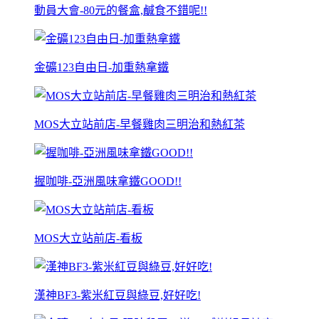
動員大會-80元的餐盒,鹹食不錯呢!!
金礦123自由日-加重熱拿鐵
MOS大立站前店-早餐雞肉三明治和熱紅茶
握咖啡-亞洲風味拿鐵GOOD!!
MOS大立站前店-看板
漢神BF3-紫米紅豆與綠豆,好好吃!