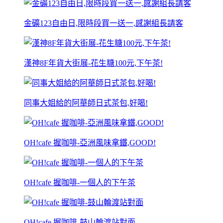
金礦123自由日,限時段買一送一,感謝組長請客
漢神8F年貨大街展-花生糖100元,下午茶!
同事大姐給的阿華師日式茶包,好喝!
OH!cafe 握咖啡-亞洲風味拿鐵,GOOD!
OH!cafe 握咖啡-一個人的下午茶
OH!cafe 握咖啡-鼓山輪渡站對面