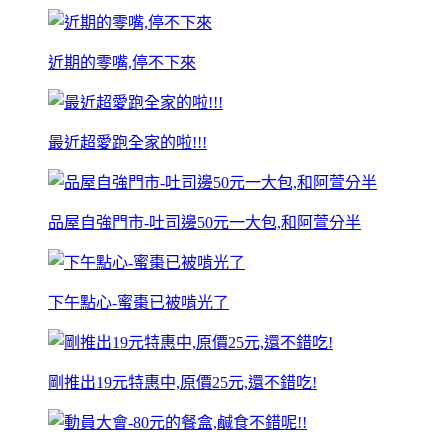
近期的零嘴,停不下來
最近超愛跑全家的啦!!!
品屋自強門市-吐司邊50元一大包,和阿萱分半
下午點心-蜜棗已被啃光了
剛推出19元特惠中,原價25元,還不錯吃!