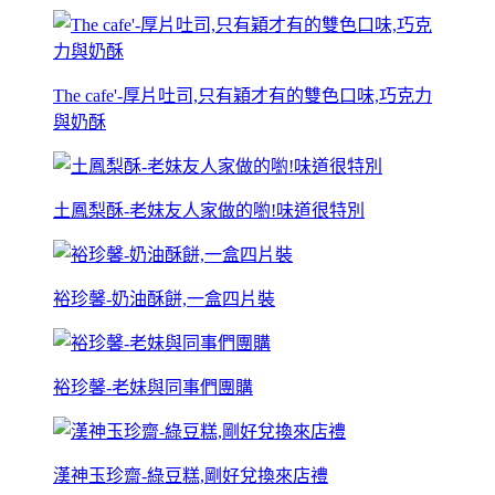
The cafe'-厚片吐司,只有穎才有的雙色口味,巧克力
與奶酥
土鳳梨酥-老妹友人家做的喲!味道很特別
裕珍馨-奶油酥餅,一盒四片裝
裕珍馨-老妹與同事們團購
漢神玉珍齋-綠豆糕,剛好兌換來店禮