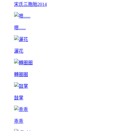
宋氏三胞胎2014
嗯......
灑花
轉圈圈
鼓掌
乖乖