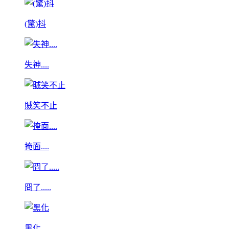
(驚)抖
失神....
賊笑不止
掩面....
冏了.....
黑化